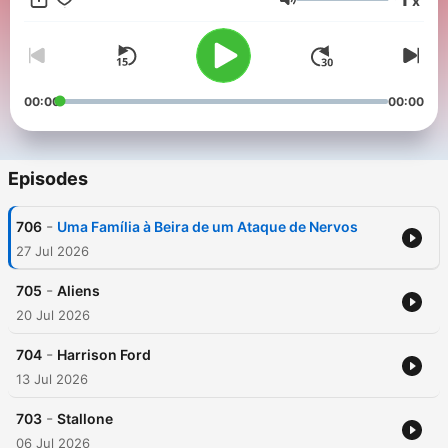
x
Euro 2024. A oitava foi novamente sobre Música, e a nona é
Volume
novamente sobre Cinema!
00:00
00:00
Episodes
-
706
Uma Família à Beira de um Ataque de Nervos
27 Jul 2026
-
705
Aliens
20 Jul 2026
-
704
Harrison Ford
13 Jul 2026
-
703
Stallone
06 Jul 2026