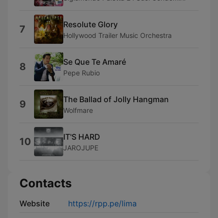
Resolute Glory
7
Hollywood Trailer Music Orchestra
Se Que Te Amaré
8
Pepe Rubio
The Ballad of Jolly Hangman
9
Wolfmare
IT'S HARD
10
JAROJUPE
Contacts
Website
https://rpp.pe/lima