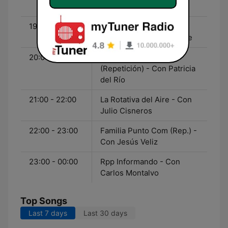
Rivera y Luis Sandoval
19:00 - 20:00
Buscapersonas - Con
Miguel Humberto Aguirre
20:00 - 21:00
Letras en el Tiempo
(Repetición) - Con Patricia
del Río
21:00 - 22:00
La Rotativa del Aire - Con
Julio Cisneros
22:00 - 23:00
Familia Punto Com (Rep.) -
Con Jesús Veliz
23:00 - 00:00
Rpp Informando - Con
Carlos Montalvo
Top Songs
Last 7 days
Last 30 days