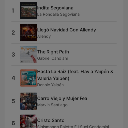
Indita Segoviana
1
La Rondalla Segoviana
Llegó Navidad Con Allendy
2
Allendy
The Right Path
3
Gabriel Candiani
Hasta La Raíz (feat. Flavia Yaipén &
4
Valeria Yaipén)
Donnie Yaipén
Carro Viejo y Mujer Fea
5
Marvin Santiago
Cristo Santo
6
Sigismondo Paletta E I Suoi Condomini