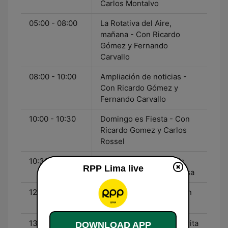
Carlos Montalvo
05:00 - 08:00
La Rotativa del Aire,
mañana - Con Ricardo
Gómez y Fernando
Carvallo
08:00 - 10:00
Ampliación de noticias -
Con Ricardo Gómez y
Fernando Carvallo
10:00 - 10:30
Domingo es Fiesta - Con
Ricardo Gomez y Carlos
Rossel
10:30 - 12:00
La Divina Comida - Luis
RPP Lima live
Armando "Cucho" La Rosa
12:00 - 13:00
Letras en el tiempo - Con
Patricia del Río
13:00 - 19:00
A Todo Gol - Con Margarita
DOWNLOAD APP