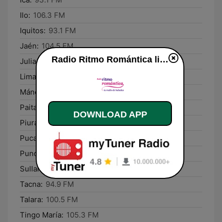
Ilo:
106.3 FM
Iquitos:
93.1 FM
Jaén:
104.5 FM
Radio Ritmo Romántica live
Juliaca:
98.9 FM
Lima:
93.1 FM
Máncora:
100.9 FM
Paita:
99.9 FM
DOWNLOAD APP
Piura:
93.7 FM
Pucallpa:
93.7 FM
Puno:
93.7 FM
Sullana:
105.3 FM
Tacna:
94.9 FM
Talara:
100.5 FM
Tingo María:
105.3 FM