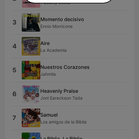
TQuality Beatz
Momento decisivo
3
Ennio Morricone
Aire
4
La Academia
Nuestros Corazones
5
Jahmila
Heavenly Praise
6
Joni Eareckson Tada
Samuel
7
Los amigos de la Biblia
La Biblia, La Biblia