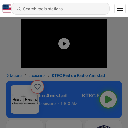
Stations
Louisiana
KTKC Red de Radio Amistad
TKC Red de Radio Amistad
Louisiana - 1460 AM