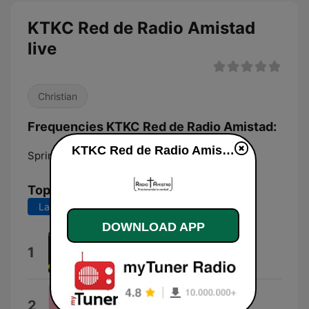
KTKC Red de Radio Amistad
live
Christian
Frequencies KTKC Red de Radio Amistad:
KTKC Red de Radio Amistad live
Springhill:
1460 AM
Top Songs
Last 7 days
Last 30 days
DOWNLOAD APP
Compartiendo Amistad
1
Grupo San Luis
De que vale el amor
2