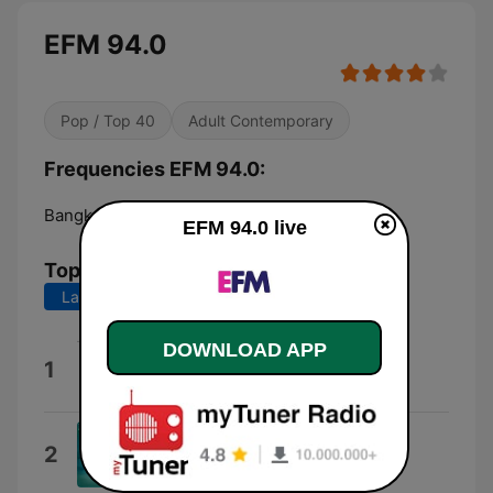
EFM 94.0
Pop / Top 40
Adult Contemporary
Frequencies EFM 94.0:
Bangkok:
94.0 FM
EFM 94.0 live
Top Songs
Last 7 days
Last 30 days
DOWNLOAD APP
Hot Jam
1
Curtis Frederick Schwartz
Dolphin Dance
2
William Bell