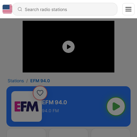
Stations
EFM 94.0
EFM 94.0
94.0 FM