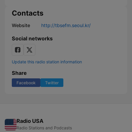
온
작
Contacts
은
목
Website
http://tbsefm.seoul.kr/
소
리
Social networks
Update this radio station information
Share
Facebook
Twitter
Radio USA
Radio Stations and Podcasts