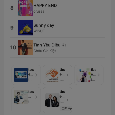
HAPPY END
8
orussa
Sunny day
9
WISUE
Tình Yêu Diệu Kì
10
Châu Gia Kiệt
tbs
tbs
tbs
eFM
eFM
eFM
Primetime
Highlights
K-
tbs eFM
tbs eFM
tbs eFM
(101.3MHz)
Popular
with
tbs
tbs
As
가
eFM
One
슴
The
tbs 교통방송
tbs eFM - Episode 1786
에
Wake
11 Apr 2018
담
Up
아
Crew