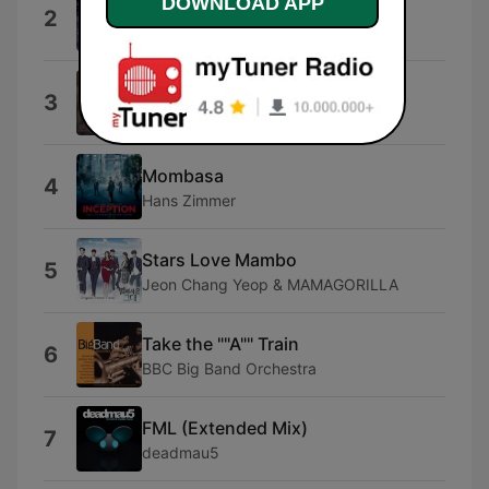
DOWNLOAD APP
い・の・ち
2
住友紀人
Tropical Cafe
3
Bossa Jazz Crew
Mombasa
4
Hans Zimmer
Stars Love Mambo
5
Jeon Chang Yeop & MAMAGORILLA
Take the ""A"" Train
6
BBC Big Band Orchestra
FML (Extended Mix)
7
deadmau5