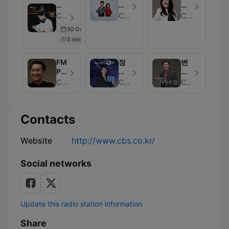
입
입
미
원
지
니
니
향
영
혜
CBS - Episode 1000
CBS
CBS
다
다
의
동
의
30 Oct 2023
저
CBS]
영
3 min
녁
오
화
스
해
음
케
피
악
FM
정
변
치
데
POPS
다
상
이
한
운
욱
CBS
CBS
CBS
동
의
기
준
뉴
자
입
스
수
Contacts
니
톡
첩
다
530
[김
현
Website
http://www.cbs.co.kr/
정
의
Social networks
뉴
스
쇼
2
부]
Update this radio station information
Share