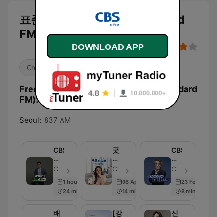
표준FM CBS 라디오 (Standard
FM)
DOWNLOAD APP
Christian
Religious & Spirituality
Frequencies 표준FM CBS 라디오 (Standard
FM):
Seoul:
837 AM
CBS
굿
CBS
박
모
시
성
닝
사
CBS - Episode 1014
CBS - Episode 1000
CBS - Episode 871
태
뉴
자
1 hour ago
06 Apr 2023
23 Feb 2023
의
스
키
24 min
14 min
8 min
뉴
채
정
스
선
관
쇼
아
용
배
[강
신