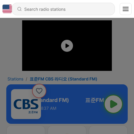
Stations
표준FM CBS 라디오 (Standard FM)
CBS 라디오 (Standard FM)
837 AM