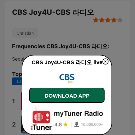
CBS Joy4U-CBS 라디오
Christian
Frequencies CBS Joy4U-CBS 라디오:
Seoul:
Online
CBS Joy4U-CBS 라디오 live
Top Songs
Last 7 days
Last 30 days
DOWNLOAD APP
私の宝物
1
Kono
Morning Has Broken
2
Dino