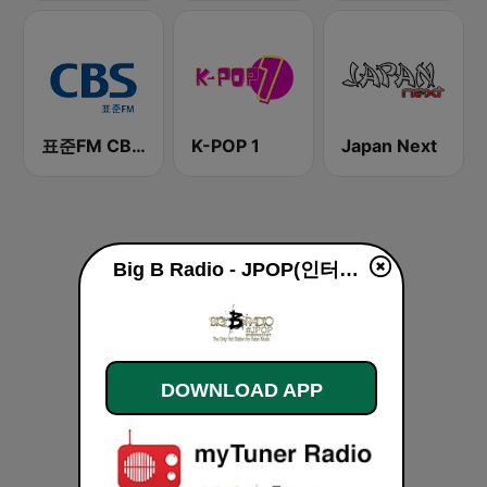
표준FM CBS 라디오 (Standard FM)
K-POP 1
Japan Next
Big B Radio - JPOP(인터넷 라디오) live
DOWNLOAD APP