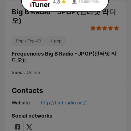
Big B Radio - JPOP(인터넷 라디
오)
Pop / Top 40
J-pop
Frequencies Big B Radio - JPOP(인터넷 라
디오):
Seoul:
Online
Contacts
Website
http://bigbradio.net/
Social networks