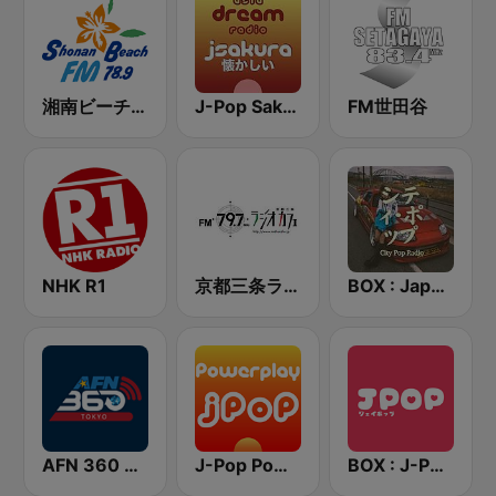
湘南ビーチFM (Shonan Beach FM)
J-Pop Sakura 懐かしい
FM世田谷
NHK R1
京都三条ラジオカフェ
BOX : Japan City Pop -日本のシティポップ
AFN 360 Tokyo (Japan Only)
J-Pop Powerplay
BOX : J-POP Radio - ジェイポップ 無線