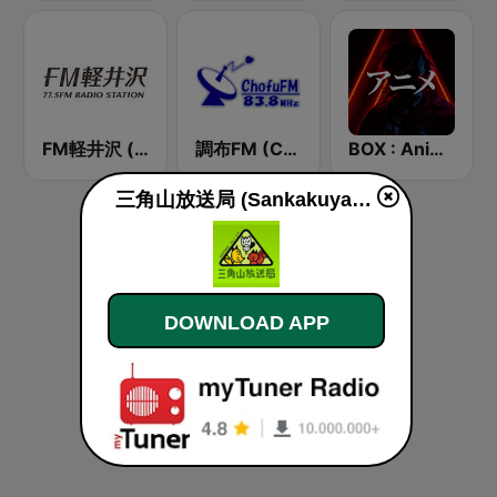
FM軽井沢 (FM KARUIZAWA)
調布FM (Chofu FM)
BOX : Anime Radio -アニメラジオ
三角山放送局 (Sankakuyama Radio) live
DOWNLOAD APP