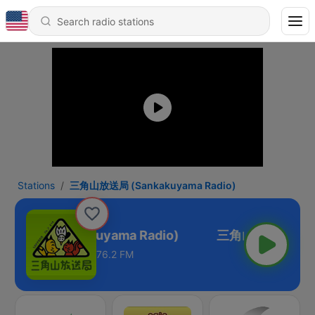
Stations
三角山放送局 (Sankakuyama Radio)
送局 (Sankakuyama Radio)
76.2 FM