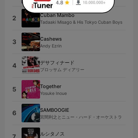
Cuban Mambo
2
Tadaaki Misago & His Tokyo Cuban Boys
Cashews
3
Andy Ezrin
デサフィナード
4
ブロッサム ディアリー
Together
5
Yosuke Inoue
SAMBOOGIE
6
宮間利之とニュー・ハード・オーケストラ
ルシタノス
7