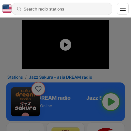
Stations
Jazz Sakura - asia DREAM radio
 Sakura - asia DREAM radio
Online