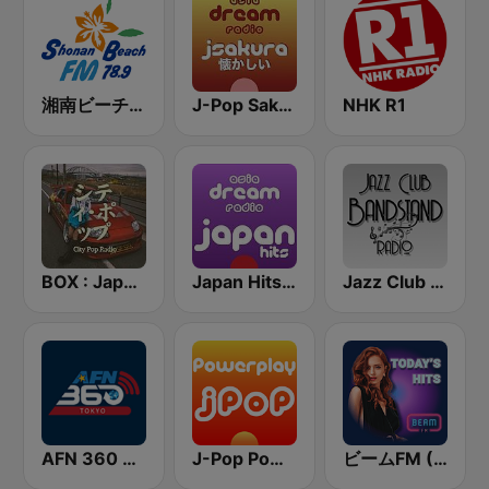
湘南ビーチFM (Shonan Beach FM)
J-Pop Sakura 懐かしい
NHK R1
BOX : Japan City Pop -日本のシティポップ
Japan Hits - Asia DREAM Radio
Jazz Club Bandstand
AFN 360 Tokyo (Japan Only)
J-Pop Powerplay
ビームFM (Beam FM)