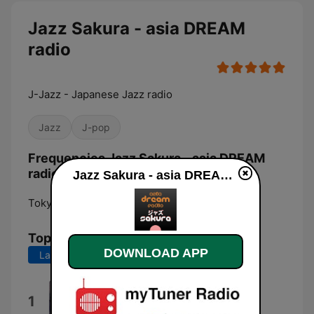
Jazz Sakura - asia DREAM
radio
J-Jazz - Japanese Jazz radio
Jazz
J-pop
Frequencies Jazz Sakura - asia DREAM
radio:
Jazz Sakura - asia DREAM radio live
Tokyo:
Online
Top Songs
DOWNLOAD APP
Last 7 days
Last 30 days
Sphinx
1
Tetsuro Kawashima