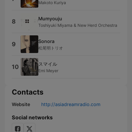
Makoto Kuriya
Mumyouju
8
Toshiyuki Miyama & New Herd Orchestra
Sonora
9
松尾明トリオ
スマイル
10
Emi Meyer
Contacts
Website
http://asiadreamradio.com
Social networks