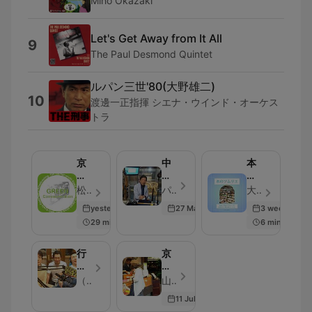
Miho Okazaki
Let's Get Away from It All
9
The Paul Desmond Quintet
ルパン三世'80(大野雄二)
10
渡邊一正指揮 シエナ・ウインド・オーケス
トラ
京
中
本
か
野
の
ら
有
ソ
松岡千鶴／土江田会計事務所・足立病院・文具tag・ローバー都市建築事務所 - Episode 98
パーソナリティ：大阪学院大学 国際センター所長教授 中野有 - Episode 27
大垣書店スタッフ - Episode 71
Green
の
ム
yesterday
27 Mar 2025
3 weeks ago
コ
シ
リ
29 min
6 min
ミ
ン
エ
ュ
ク
ニ
タ
行
京
ケ
ン
列
都
ー
ク・
の
ま
（株）アドナース/看護師DJ鎌田智広
山田章博／林万昌堂 - Episode 95
シ
ジ
で
ち
11 Jul 2026
ョ
ャ
き
な