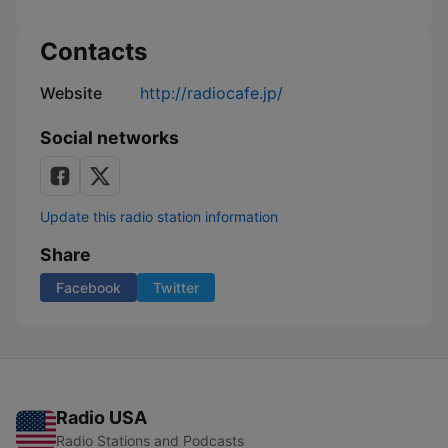
ン！
ー
る
か
ナ
訪
一
ル
問
口
Contacts
看
メ
護
モ
Website
http://radiocafe.jp/
ス
テ
ー
Social networks
シ
ョ
ン
Update this radio station information
Share
Facebook
Twitter
Radio USA
Radio Stations and Podcasts