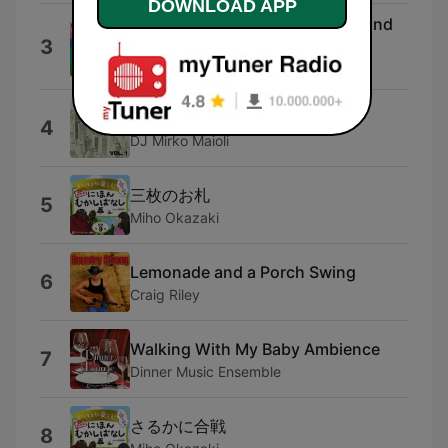
DOWNLOAD APP
Luminary for Healing Strength and
3
Wellness
Meditator
Bylot
4
DJ Mirko Maioli
三枚のお札
5
Miho Okazaki
Lemonade and a Porch Swing
6
Craig Riley
Walking With My Baby Ambience
7
Dinner Music Ensemble
さるかに合戦
8