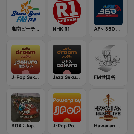
湘南ビーチFM (Shonan Beach FM)
NHK R1
AFN 360 Tokyo (Japan Only)
J-Pop Sakura 懐かしい
Jazz Sakura - asia DREAM radio
FM世田谷
BOX : Japan City Pop -日本のシティポップ
J-Pop Powerplay
Hawaiian Music Live