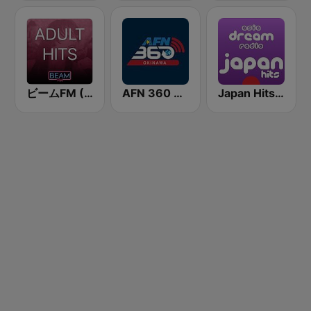
ビームFM (Beam FM) - Adult Hits
AFN 360 Okinawa (Japan Only)
Japan Hits - Asia DREAM Radio