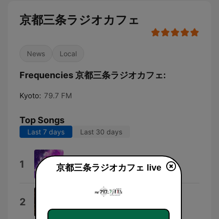
京都三条ラジオカフェ
News
Local
Frequencies 京都三条ラジオカフェ:
Kyoto:
79.7 FM
Top Songs
Last 7 days
Last 30 days
어서 일어나
1
京都三条ラジオカフェ live
정윤근
No Trouble Today
2
Creative Coffee