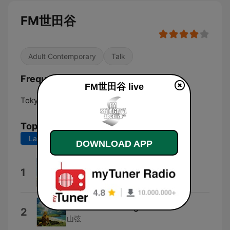
FM世田谷
Adult Contemporary
Talk
Frequencies FM世田谷:
FM世田谷 live
Tokyo:
83.4 FM
Top Songs
Last 7 days
Last 30 days
DOWNLOAD APP
Go.Go.Jp
1
山弦
Tell Me Something
2
山弦