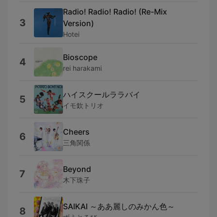
Radio! Radio! Radio! (Re-Mix
3
Version)
Hotei
Bioscope
4
rei harakami
ハイスクールララバイ
5
イモ欽トリオ
Cheers
6
三角関係
Beyond
7
木下珠子
SAIKAI ～ああ麗しのみかん色～
8