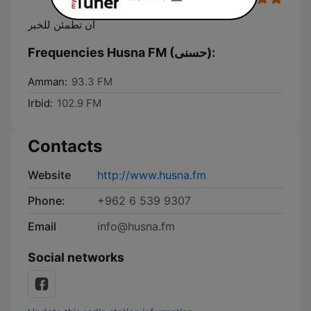
أن تطمئن للخبر
Frequencies Husna FM (حسنى):
Amman:
93.3 FM
Irbid:
102.9 FM
Contacts
Website
http://www.husna.fm
Phone:
+962 6 539 9307
Email
info@husna.fm
Social networks