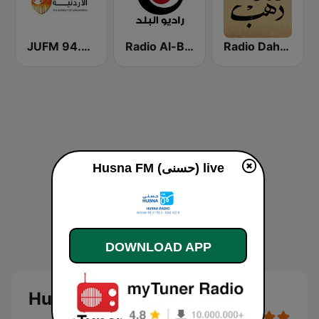
Radio Dahab - راديو دهب
Radio Al-Balad 92.5 (راديو البلد)
JUFM 94.9 (إذاعة الجامعة الأردنية)
Husna FM (حسنى) live
DOWNLOAD APP
Husna FM (حسنى)