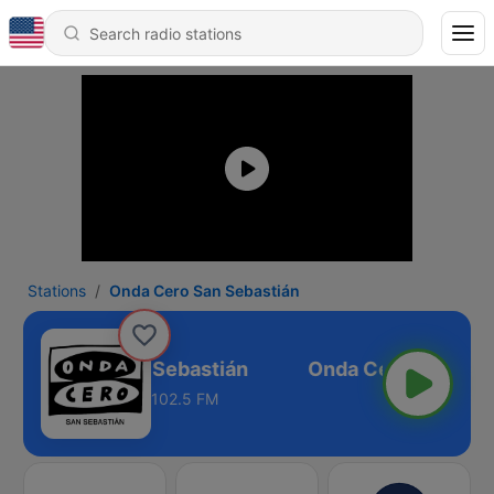
Stations
Onda Cero San Sebastián
Onda Cero San Sebastián
102.5 FM