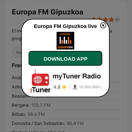
Europa FM Gipuzkoa
Europa FM Gipuzkoa live
El mejor pop rock de los noventa hasta hoy y los
programas más rompedores
Rock
Pop / Top 40
DOWNLOAD APP
Frequencies Europa FM Gipuzkoa:
Andoain:
95.9 FM
Azkoitia:
103.7 FM
Beasain:
105.1 FM
Bergara:
103.7 FM
Bilbao:
98.4 FM
Donostia / San Sebastián:
95.9 FM