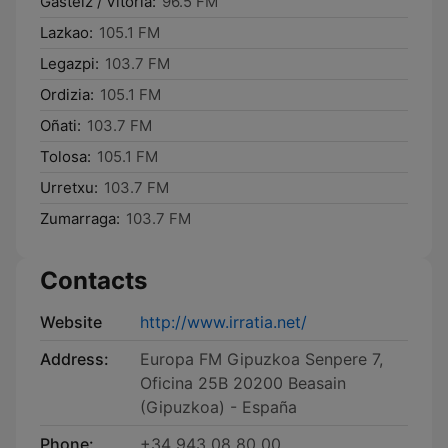
Gasteiz / Vitoria:
96.5 FM
Lazkao:
105.1 FM
Legazpi:
103.7 FM
Ordizia:
105.1 FM
Oñati:
103.7 FM
Tolosa:
105.1 FM
Urretxu:
103.7 FM
Zumarraga:
103.7 FM
Contacts
Website
http://www.irratia.net/
Address:
Europa FM Gipuzkoa Senpere 7,
Oficina 25B 20200 Beasain
(Gipuzkoa) - España
Phone:
+34 943 08 80 00