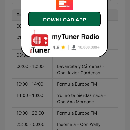
Time
Program
DOWNLOAD APP
00:00 - 01:00
Fórmula Europa FM
01:00 - 03:00
Insomnia - Con Wally
López
03:00 - 06:00
Fórmula Europa FM
06:00 - 10:00
Levántate y Cárdenas -
Con Javier Cárdenas
10:00 - 14:00
Fórmula Europa FM
14:00 - 16:00
Yu, no te pierdas nada -
Con Ana Morgade
16:00 - 23:00
Fórmula Europa FM
23:00 - 00:00
Insomnia - Con Wally