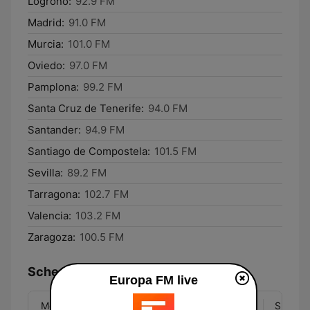
Logroño:
92.9 FM
Madrid:
91.0 FM
Murcia:
101.0 FM
Oviedo:
97.0 FM
Pamplona:
99.2 FM
Santa Cruz de Tenerife:
94.0 FM
Santander:
94.9 FM
Santiago de Compostela:
101.5 FM
Sevilla:
89.2 FM
Tarragona:
102.7 FM
Valencia:
103.2 FM
Zaragoza:
100.5 FM
Schedule
Europa FM live
Mon
Tue
Wed
Thu
Fri
Sat
Sun