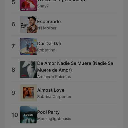
5
Shay7
Esperando
6
Nil Moliner
Dai Dai Dai
7
Robertino
De Amor Nadie Se Muere (Nadie Se
8
Muere de Amor)
Armando Palomas
Almost Love
9
Sabrina Carpenter
Pool Party
10
Morninglightmusic