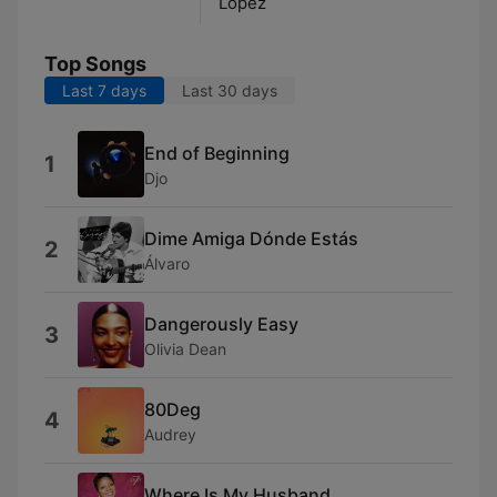
López
Top Songs
Last 7 days
Last 30 days
End of Beginning
1
Djo
Dime Amiga Dónde Estás
2
Álvaro
Dangerously Easy
3
Olivia Dean
80Deg
4
Audrey
Where Is My Husband