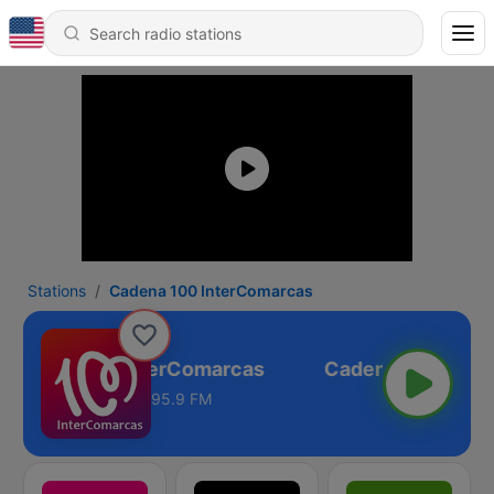
Stations
Cadena 100 InterComarcas
Cadena 100 InterComarcas
95.9 FM