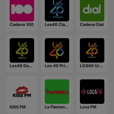
Cadena 100
Los40 Classic
Cadena Dial
Los40 Dance
Los 40 Principales
LOS40 Urban
KISS FM
La Flamenca
Loca FM