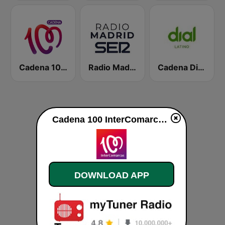
Cadena 100 Andorra
Radio Madrid SER
Cadena Dial Latino
Cadena 100 InterComarcas live
DOWNLOAD APP