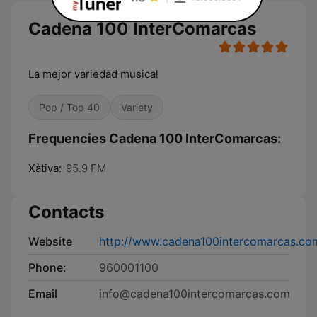
Cadena 100 InterComarcas
La mejor variedad musical
Pop / Top 40
Variety
Frequencies Cadena 100 InterComarcas:
Xàtiva:
95.9 FM
Contacts
Website
http://www.cadena100intercomarcas.co
Phone:
960001100
Email
info@cadena100intercomarcas.com