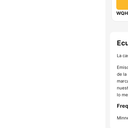
WQHT
Ecu
La ca
Emiso
de la
marca
nuest
lo me
Freq
Minne