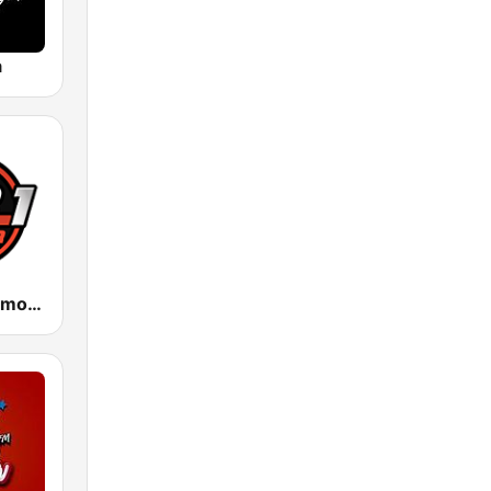
a
WPAT 93.1 Amor FM