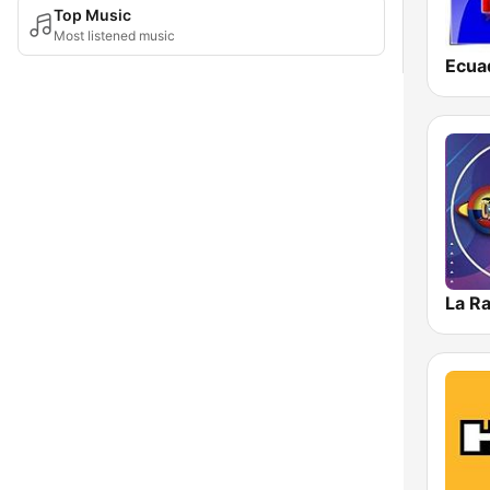
Top Music
Most listened music
Ecua
La R