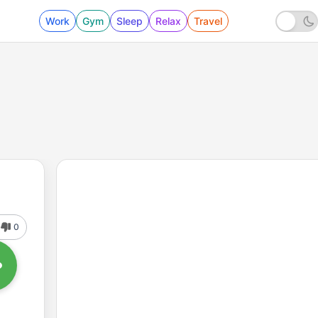
Work
Gym
Sleep
Relax
Travel
0