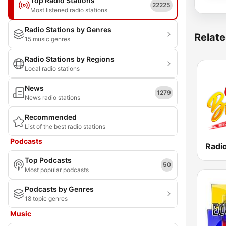
Top Radio Stations
22225
Most listened radio stations
Radio Stations by Genres
Relate
15 music genres
Radio Stations by Regions
Local radio stations
News
1279
News radio stations
Recommended
List of the best radio stations
Podcasts
Radi
Top Podcasts
50
Most popular podcasts
Podcasts by Genres
18 topic genres
Music