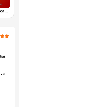
La Nueva Unica 94.5 FM
días
evar