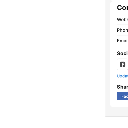
Co
Webs
Phon
Emai
Soci
Update
Sha
Fa