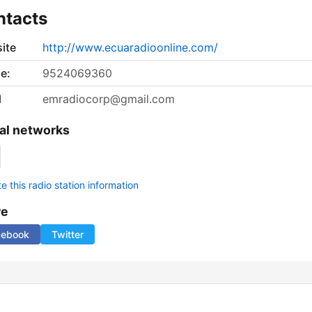
ntacts
ite
http://www.ecuaradioonline.com/
e:
9524069360
l
emradiocorp@gmail.com
al networks
 this radio station information
re
cebook
Twitter