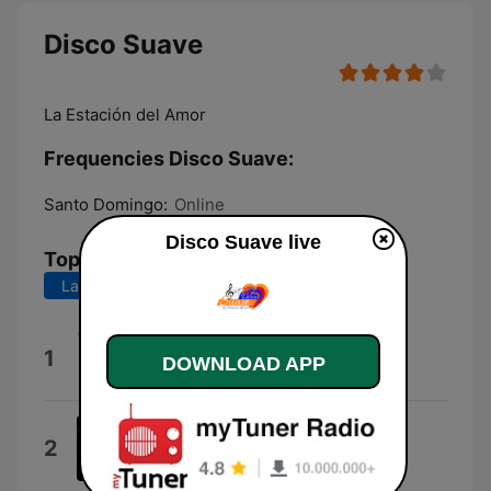
Disco Suave
La Estación del Amor
Frequencies Disco Suave:
Santo Domingo:
Online
Disco Suave live
Top Songs
Last 7 days
Last 30 days
Alejate De Mi ( Camila )
1
DOWNLOAD APP
Anand Clique
Traspasando Fronteras
2
(instrumental)
Tito Juan