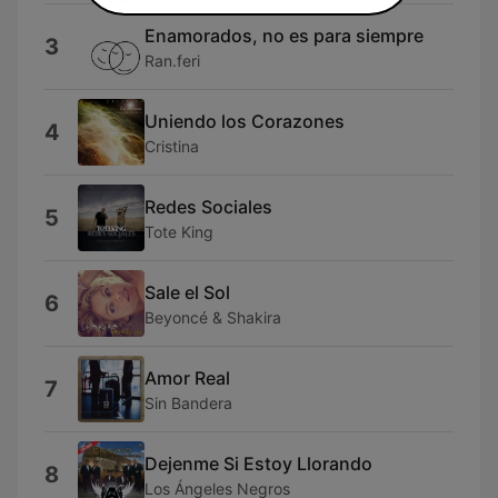
Enamorados, no es para siempre
3
Ran.feri
Uniendo los Corazones
4
Cristina
Redes Sociales
5
Tote King
Sale el Sol
6
Beyoncé & Shakira
Amor Real
7
Sin Bandera
Dejenme Si Estoy Llorando
8
Los Ángeles Negros