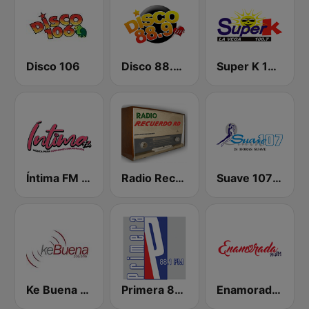
Disco 106
Disco 88.9 FM
Super K 100.7 FM
Íntima FM Santiago
Radio Recuerdos RD
Suave 107 FM
Ke Buena 105.5 FM
Primera 88.1 FM
Enamorada 99.9 FM