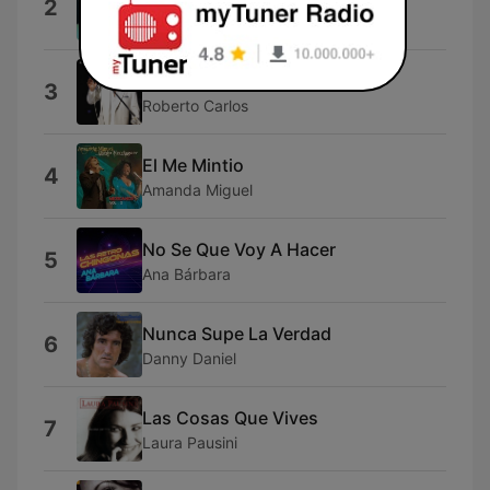
2
Jean-Louis Aubert & Raphael
Cama y Mesa
3
Roberto Carlos
El Me Mintio
4
Amanda Miguel
No Se Que Voy A Hacer
5
Ana Bárbara
Nunca Supe La Verdad
6
Danny Daniel
Las Cosas Que Vives
7
Laura Pausini