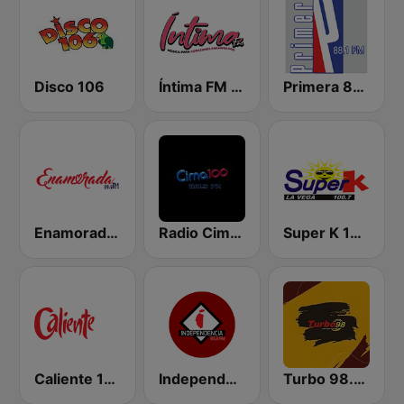
Disco 106
Íntima FM Santiago
Primera 88.1 FM
Enamorada 99.9 FM
Radio Cima 100.5 FM
Super K 100.7 FM
Caliente 104.1 FM
Independencia FM
Turbo 98.3 FM