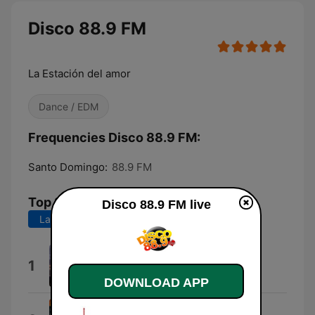
Disco 88.9 FM
La Estación del amor
Dance / EDM
Frequencies Disco 88.9 FM:
Santo Domingo:
88.9 FM
Top Songs
Disco 88.9 FM live
Last 7 days
Last 30 days
Sobredosis
1
Manolo Galvan
DOWNLOAD APP
A Veces Llegan Cartas