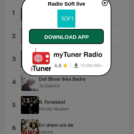
Radio Soft live
Whatever You Want
1
Status Quo
Digtet Til Den Smarte Bartender
2
DOWNLOAD APP
Kanonkongen
Vintage Funk
3
AlexGuz
Det Bliver Ikke Bedre
4
Jo Dietrich
R. Forelsket
5
Nicolai Absalon
En drøm om de
6
Dakota