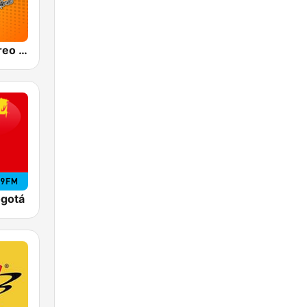
Olímpica Stereo Bogotá 105.9 FM
ogotá