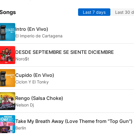
 Songs
Last 7 days
Last 30 
Intro (En Vivo)
El Imperio de Cartagena
DESDE SEPTIEMBRE SE SIENTE DICIEMBRE
Noro$t
Cupido (En Vivo)
Ciclon Y El Tonky
Rengo (Salsa Choke)
Nelson Dj
Take My Breath Away (Love Theme from "Top Gun")
Berlin