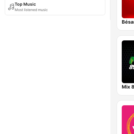
Top Music
Most listened music