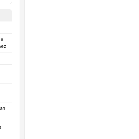
el
nez
han
s