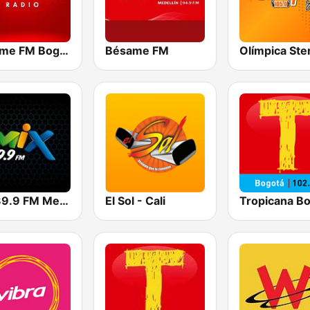
Bésame FM Bogotá
Bésame FM
Mix 89.9 FM Medellin
El Sol - Cali
Tropicana B