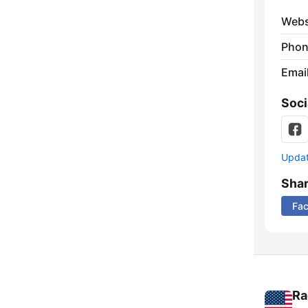
Webs
Phon
Emai
Soci
Update
Sha
Fa
Ra