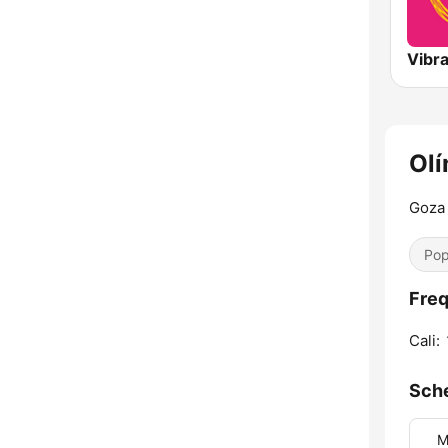
Vibr
Olí
Goza 
Pop
Freq
Cali:
Sch
M