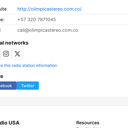
ite
http://olimpicastereo.com.co/
e:
+57 320 7871045
l
cali@olimpicastereo.com.co
al networks
 this radio station information
re
cebook
Twitter
dio USA
Resources