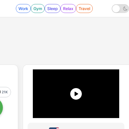
Work
Gym
Sleep
Relax
Travel
21K