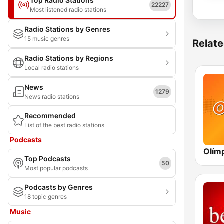
Top Radio Stations
22227
Most listened radio stations
Radio Stations by Genres
15 music genres
Relate
Radio Stations by Regions
Local radio stations
News
1279
News radio stations
Recommended
List of the best radio stations
Podcasts
Top Podcasts
50
Most popular podcasts
Podcasts by Genres
18 topic genres
Music