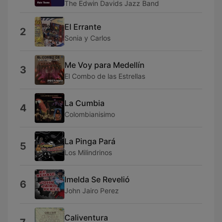
The Edwin Davids Jazz Band
El Errante
2
Sonia y Carlos
Me Voy para Medellín
3
El Combo de las Estrellas
La Cumbia
4
Colombianisimo
La Pinga Pará
5
Los Milindrinos
Imelda Se Revelió
6
John Jairo Perez
Caliventura