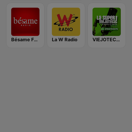
Bésame FM Bogotá
La W Radio
VIEJOTECA "para Beber y Gozar"