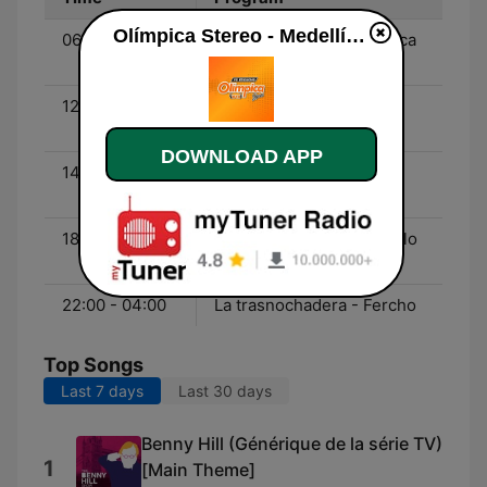
Olímpica Stereo - Medellín 104.9 FM live
06:00 - 09:00
El desenguayabe Olímpica
- Pinchaito
12:00 - 14:00
Las más populares de
Olímpica - Pinchaito
DOWNLOAD APP
14:00 - 18:00
Gooolímpica - Danilo
Valencia
18:00 - 22:00
El bar de Olímpica - Danilo
Valencia, Don Ebrio
22:00 - 04:00
La trasnochadera - Fercho
Top Songs
Last 7 days
Last 30 days
Benny Hill (Générique de la série TV)
1
[Main Theme]