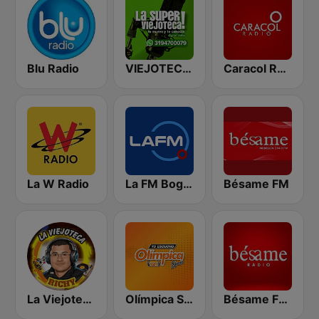
Blu Radio
VIEJOTECA "para Beber y Gozar"
Caracol Radio
La W Radio
La FM Bogotá
Bésame FM
La Viejoteca de Richy
Olímpica Stereo - Medellín 104.9 FM
Bésame FM Bogotá