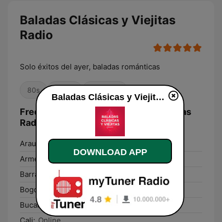
Baladas Clásicas y Viejitas
Radio
Solo éxitos del ayer, baladas románticas
80s
Oldies
Romantic
Baladas Clásicas y Viejitas Radio live
Frequencies Baladas Clásicas y Viejitas
Radio:
Arauca:
Online
DOWNLOAD APP
Armenia:
Online
Barranquilla:
Online
Bogotá:
Online
Bucaramanga:
Online
Cali:
Online