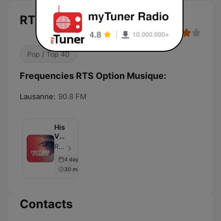
RTS Option Musique
Pop / Top 40
Frequencies RTS Option Musique:
Lausanne:
90.8 FM
Histoire
Vivante
‐
RTS - Radio Télévision Suisse - Episode 20
RTS
4 days ago
Première
30 min
Contacts