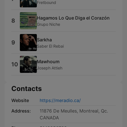
Fretbound
Hagamos Lo Que Diga el Corazón
8
Grupo Niche
Sarkha
9
Saber El Rebai
Mawhoum
10
Joseph Attieh
Contacts
Website
https://meradio.ca/
Address:
11876 De Meulles, Montreal, Qc.
CANADA