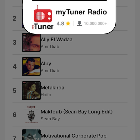
Free For You
2
Villatic
Ally El Wadaa
3
Amr Diab
Alby
4
Amr Diab
Metakhda
5
Haifa
Maktoub (Sean Bay Long Edit)
6
Sean Bay
Motivational Corporate Pop
7