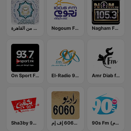
Nagham FM 105.3 (نغم إف إم)
Nogoum FM 100.6 (نجوم فم)
إذاعة القرآن الكريم من القاهرة
On Sport FM
El-Radio‎ 9090 (الراديو٩٠٩٠)
Amr Diab fm عمرو دياب
Sha3by 95 FM
راديو 6060 إف إم
90s Fm (تسعينات اف ام)