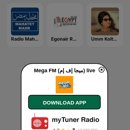
Umm Kolthoum راديو أم كلثوم
Egonair Radio (راديو مصر على الهوا)
Radio Mahatet Masr (محطة مصر)
Mega FM (ميجا إف إم) live
DOWNLOAD APP