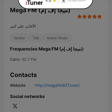
Mega FM (ميجا إف إم)
الأغانى على كبير
Variety
Talk
Arabic Music
Frequencies Mega FM (ميجا إف إم):
Cairo:
92.7 FM
Contacts
Website
http://megafm927.com/
Social networks