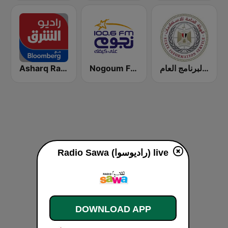
Asharq Radio with Bloomberg
Nogoum FM 100.6 (نجوم فم)
بث مباشر لإذاعة البرنامج العام
Radio Sawa (راديوسوا) live
DOWNLOAD APP