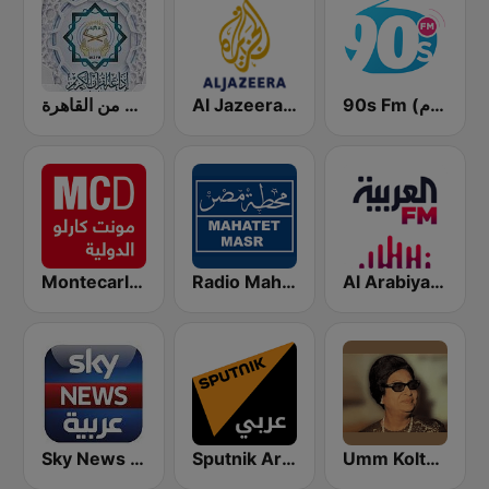
90s Fm (تسعينات اف ام)
Al Jazeera Arabic (قناة الجزيرة)
إذاعة القرآن الكريم من القاهرة
Al Arabiya (العربية FM)
Radio Mahatet Masr (محطة مصر)
Montecarlo al doualiya (مونت كارلو الدولية)
Umm Kolthoum راديو أم كلثوم
Sputnik Arabic (عربي)
Sky News Arabia (سكاي نيوز عربية)