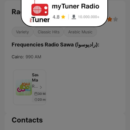
Radio Sawa (راديوسوا)
Variety
Classic Hits
Arabic Music
Frequencies Radio Sawa (راديوسوا):
Cairo:
990 AM
Sawa
Magazine
Radio Sawa - Episode 10
30 May 2019
20 min
Contacts