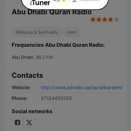
Abu Dhabi Quran Radio
Religious & Spirituality
Islam
Frequencies Abu Dhabi Quran Radio:
Abu Dhabi:
88.2 FM
Contacts
Website
http://www.adradio.ae/qurankareem/
Phone:
97124455555
Social networks