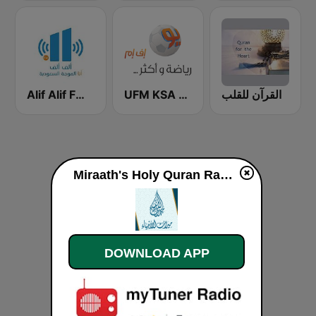
القرآن للقلب
UFM KSA (يو إف إم)
Alif Alif FM (ألف ألف إف إم)
Miraath's Holy Quran Radio ( ميراث القرآن الكريم) live
DOWNLOAD APP