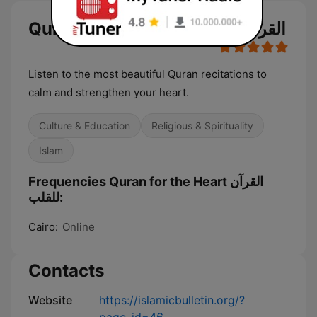
Quran for the Heart القرآن للقلب
Listen to the most beautiful Quran recitations to
calm and strengthen your heart.
Culture & Education
Religious & Spirituality
Islam
Frequencies Quran for the Heart القرآن
للقلب:
Cairo:
Online
Contacts
Website
https://islamicbulletin.org/?