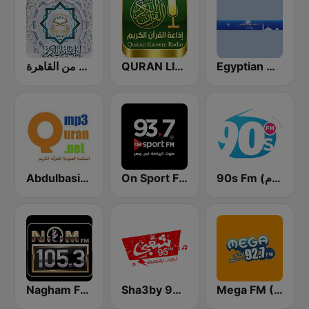
إذاعة القرآن الكريم من القاهرة
QURAN LIVE RADIO
Egyptian Holy Quran Radio (اذاعه القرآن الكريم المصريه)
Abdulbasit Abdulsamad WARSH Radio
On Sport FM
90s Fm (تسعينات اف ام)
Nagham FM 105.3 (نغم إف إم)
Sha3by 95 FM
Mega FM (ميجا إف إم)