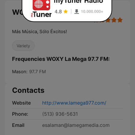
WOXY La Mega 97.7 FM live
Más Música, Sólo Éxcitos!
Variety
Frequencies WOXY La Mega 97.7 FM:
Mason:
97.7 FM
Contacts
Website
http://www.lamega977.com/
Phone:
(513) 936-5631
Email
esalaman@lamegamedia.com