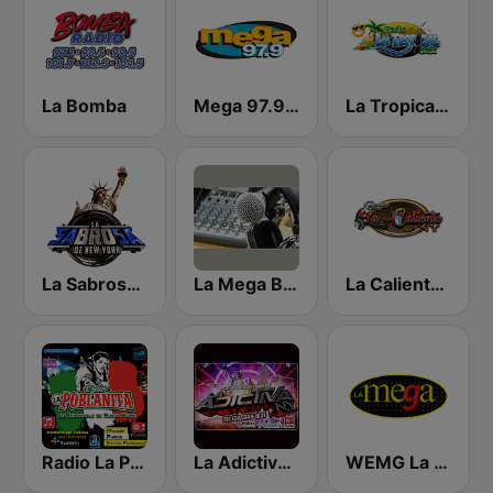
La Bomba
Mega 97.9 FM
La Tropical MX
La Sabrosa De NY
La Mega Bachata
La Caliente de NY
Radio La Poblanita
La Adictiva NY
WEMG La Mega