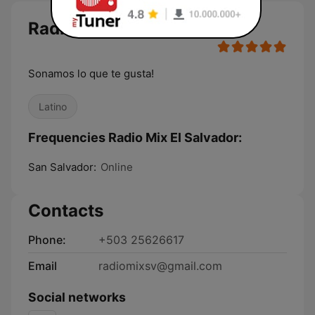
Radio Mix El Salvador
Sonamos lo que te gusta!
Latino
Frequencies Radio Mix El Salvador:
San Salvador:
Online
Contacts
Phone:
+503 25626617
Email
radiomixsv@gmail.com
Social networks