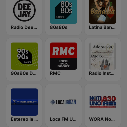
Radio Deejay
80s80s
Latina Bandida!
90s90s Dance
RMC
Radio Instrumental Cristiana
Estereo la Voz de Dios
Loca FM Urban
WORA Noti Uno 630 AM