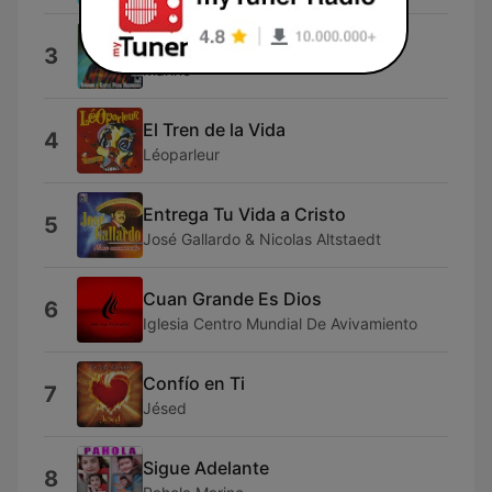
Hemos Orado
3
Marino
El Tren de la Vida
4
Léoparleur
Entrega Tu Vida a Cristo
5
José Gallardo & Nicolas Altstaedt
Cuan Grande Es Dios
6
Iglesia Centro Mundial De Avivamiento
Confío en Ti
7
Jésed
Sigue Adelante
8