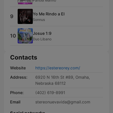
Pahola Marino
Yo Me Rindo a El
9
Sonnus
Josue 1:9
10
Duo Libano
Contacts
Website
https://estereorey.com/
Address:
6920 N 16th St #89, Omaha,
Nebraska 68112
Phone:
(402) 619-8991
Email
stereonuevavida@gmail.com