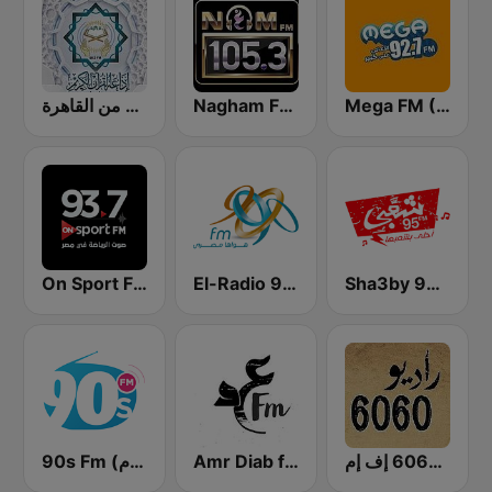
Mega FM (ميجا إف إم)
Nagham FM 105.3 (نغم إف إم)
إذاعة القرآن الكريم من القاهرة
On Sport FM
El-Radio‎ 9090 (الراديو٩٠٩٠)
Sha3by 95 FM
راديو 6060 إف إم
Amr Diab fm عمرو دياب
90s Fm (تسعينات اف ام)