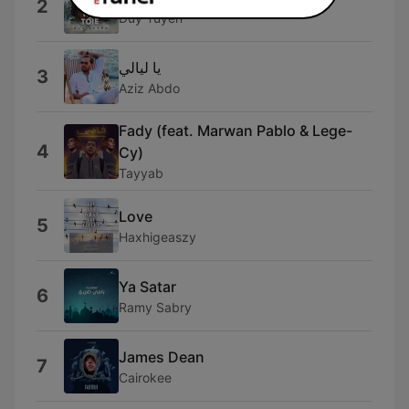
2
Duy Tuyên
يا ليالي
3
Aziz Abdo
Fady (feat. Marwan Pablo & Lege-
4
Cy)
Tayyab
Love
5
Haxhigeaszy
Ya Satar
6
Ramy Sabry
James Dean
7
Cairokee