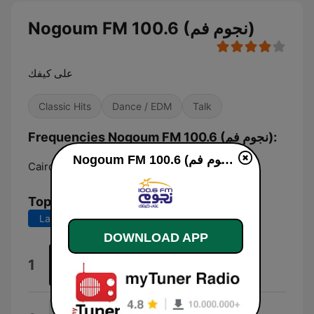
Nogoum FM 100.6 (نجوم فم)
على كيفك
Classic Hits
Dance / EDM
Talk
Frequencies Nogoum FM 100.6 (نجوم فم):
Nogoum FM 100.6 (نجوم فم) live
Cairo:
100.6 FM
Top Songs
Last 7 days
Last 30 days
DOWNLOAD APP
Alby
1
Amr Diab
Ừ Thì Tôi Ế