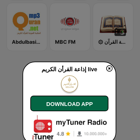
Abdulbasit Abdulsamad WARSH Radio
MBC FM
۞ إذاعة القرآن ۞
إذاعة القرأن الكريم live
DOWNLOAD APP