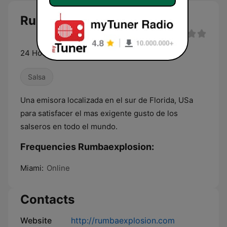
Rumbaexplosion live
24 Hours of rumba and salsa
Salsa
Una emisora localizada en el sur de Florida, USa
para satisfacer el mas exigente gusto de los
salseros en todo el mundo.
Frequencies Rumbaexplosion:
Miami:
Online
Contacts
Website
http://rumbaexplosion.com