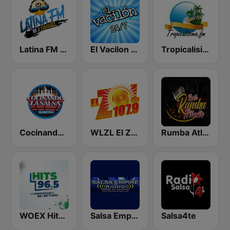
Latina FM Zaragoza
El Vacilon 24/7
Tropicalisima.fm - Latino Mix
Cocinando La Salsa de New York
WLZL El Zol 107.9 FM
Rumba Atlanta
WOEX Hits 96.5 FM
Salsa Empire Radio
Salsa4te