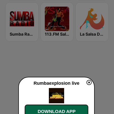
Sumba Radio
113.FM Salsa
La Salsa De Ahora
Rumbaexplosion live
DOWNLOAD APP