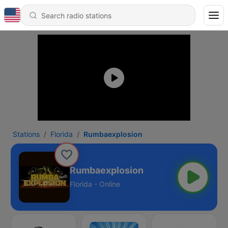
Stations
Florida
Rumbaexplosion
Rumbaexplosion
Florida - Online