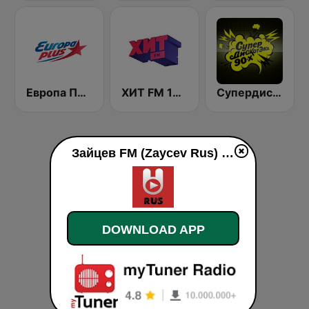
Европа Плюс (Europa Plus)
ХИТ FM 107.4 (Hit FM)
Супердискотека 90х Радио Рекорд (Radio Record 90s Superdisco)
Зайцев FM (Zaycev Rus) live
DOWNLOAD APP