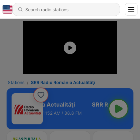
Stations
SRR Radio România Actualităţi
 Radio România Actualităţi
1152 AM / 88.8 FM