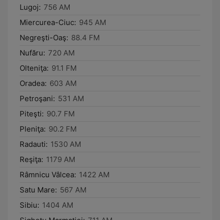
Lugoj:
756 AM
Miercurea-Ciuc:
945 AM
Negreşti-Oaş:
88.4 FM
Nufăru:
720 AM
Olteniţa:
91.1 FM
Oradea:
603 AM
Petroşani:
531 AM
Piteşti:
90.7 FM
Pleniţa:
90.2 FM
Radauti:
1530 AM
Reşiţa:
1179 AM
Râmnicu Vâlcea:
1422 AM
Satu Mare:
567 AM
Sibiu:
1404 AM