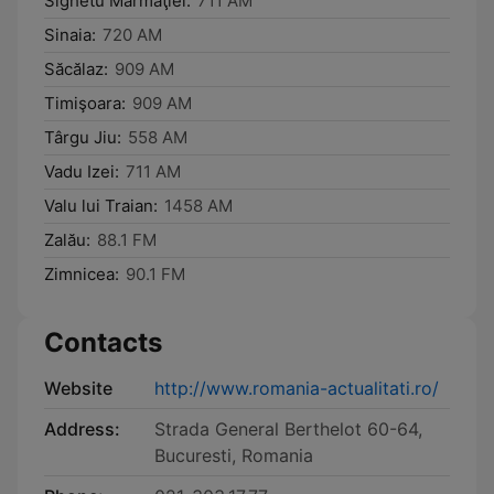
Sighetu Marmaţiei:
711 AM
Sinaia:
720 AM
Săcălaz:
909 AM
Timişoara:
909 AM
Târgu Jiu:
558 AM
Vadu Izei:
711 AM
Valu lui Traian:
1458 AM
Zalău:
88.1 FM
Zimnicea:
90.1 FM
Contacts
Website
http://www.romania-actualitati.ro/
Address:
Strada General Berthelot 60-64,
Bucuresti, Romania