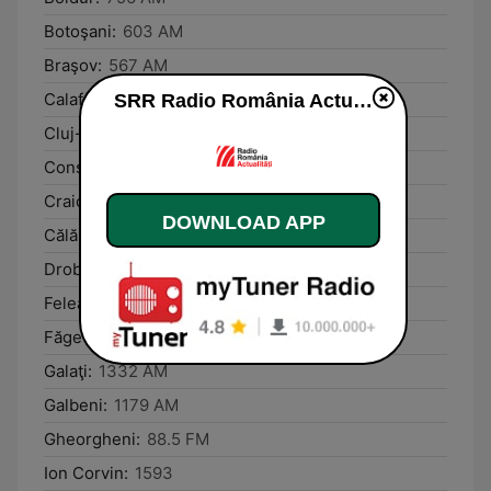
Botoşani:
603 AM
Braşov:
567 AM
Calafat:
90.2 FM
SRR Radio România Actualităţi live
Cluj-Napoca:
1152 AM / 88.8 FM
Constanţa:
1458 AM
Craiova:
88.7 FM
DOWNLOAD APP
Călăraşi:
89.5 FM
Drobeta-Turnu Severin:
91.4 FM
Feleacu:
88.8 FM
Făget:
89.8 FM
Galaţi:
1332 AM
Galbeni:
1179 AM
Gheorgheni:
88.5 FM
Ion Corvin:
1593