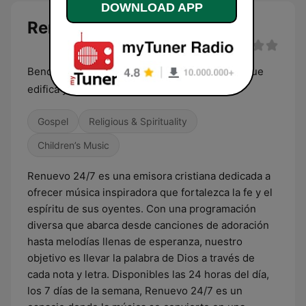
DOWNLOAD APP
Renuevo 24/7 live
Bendiciéndote con la buena musica cristiana que
edifica y transforma
Gospel
Religious & Spirituality
Children’s Music
Renuevo 24/7 es una emisora cristiana dedicada a
ofrecer música inspiradora que fortalezca la fe y el
espíritu de sus oyentes. Con una programación
diversa que abarca desde canciones de adoración
hasta melodías llenas de esperanza, nuestro
objetivo es llevar la palabra de Dios a través de
cada nota y letra. Disponibles las 24 horas del día,
los 7 días de la semana, Renuevo 24/7 es un