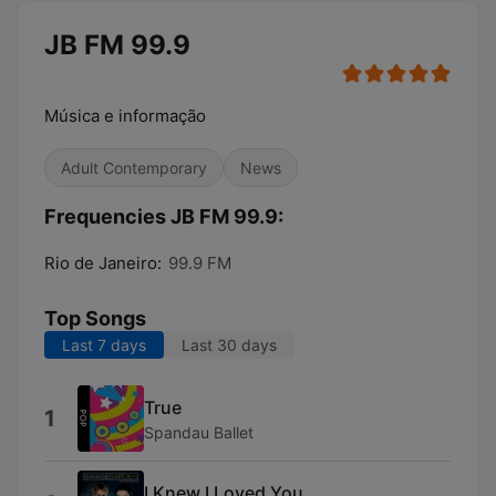
JB FM 99.9
Música e informação
Adult Contemporary
News
Frequencies JB FM 99.9:
Rio de Janeiro:
99.9 FM
Top Songs
Last 7 days
Last 30 days
True
1
Spandau Ballet
I Knew I Loved You