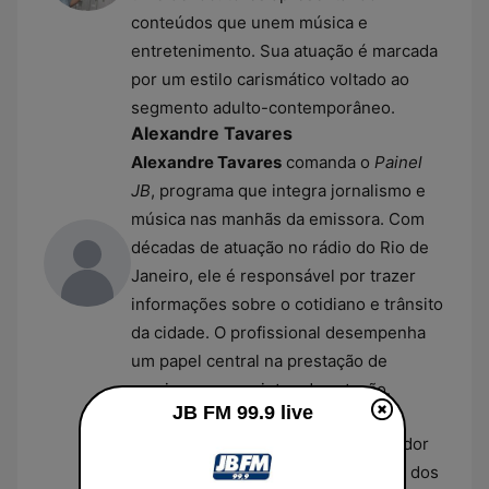
conteúdos que unem música e
entretenimento. Sua atuação é marcada
por um estilo carismático voltado ao
segmento adulto-contemporâneo.
Alexandre Tavares
Alexandre Tavares
comanda o
Painel
JB
, programa que integra jornalismo e
música nas manhãs da emissora. Com
décadas de atuação no rádio do Rio de
Janeiro, ele é responsável por trazer
informações sobre o cotidiano e trânsito
da cidade. O profissional desempenha
um papel central na prestação de
serviços aos ouvintes da estação.
JB FM 99.9 live
José Milson Fabiano
José Milson Fabiano
é o apresentador
titular do programa
Love Songs
, um dos