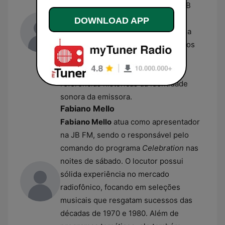
segmentos de maior audiência da JB
FM. Com uma carreira dedicada à
DOWNLOAD APP
locução de rádio, ele se destaca pela
condução de blocos musicais focados
em baladas românticas nacionais e
internacionais. Sua voz é uma das
referências históricas da identidade
sonora da emissora.
Fabiano Mello
Fabiano Mello
atua como apresentador
na JB FM, sendo o responsável pelo
comando do programa
Celebration
nas
noites de sábado. O locutor possui
sólida experiência no mercado
radiofônico, focando em seleções
musicais que resgatam sucessos das
décadas de 1970 e 1980. Além de