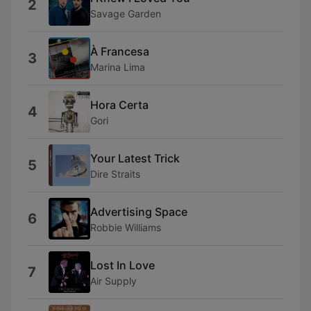
2
Savage Garden
À Francesa
3
Marina Lima
Hora Certa
4
Gori
Your Latest Trick
5
Dire Straits
Advertising Space
6
Robbie Williams
Lost In Love
7
Air Supply