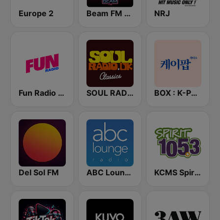
Europe 2
Beam FM - 취향저격 감각 팝송
NRJ
Fun Radio FRANCE
SOUL RADIO Only Classic Soul
BOX : K-POP 케이팝
Del Sol FM
ABC Lounge Jazz
KCMS Spirit 105.3 FM