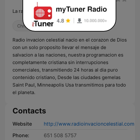
La radio que invade tu vida
Christian
Religious & Spirituality
Radio invacion celestial nacio en el corazon de Dios
con un solo proposito llevar el mensaje de
salvacion a las naciones, nuestra programacion es
completamente cristiana sin interrupciones
comerciales, transmitiendo 24 horas al dia puro
contenido cristiano, Desde las ciudades gemelas
Saint Paul, Minneapolis Usa transmitimos para todo
el planeta.
Contacts
Website
http://www.radioinvacioncelestial.com
Phone:
651 508 5757