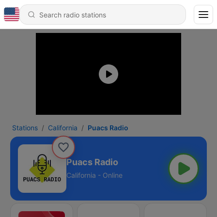
Stations
California
Puacs Radio
Puacs Radio
California - Online