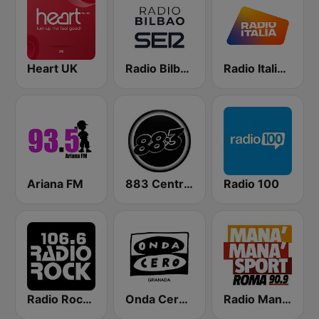
Heart UK
Radio Bilbao SER
Radio Italia solomusicaitaliana
Ariana FM
883 Centreforce radio
Radio 100
Radio Rock 106.6
Onda Cero Granada
Radio Manà Manà Sport Roma