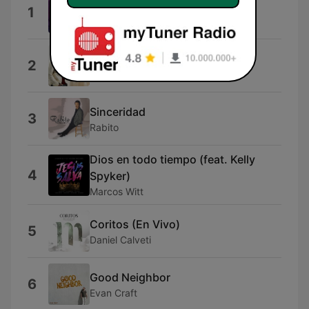
Como Río en Primavera
1
Marcela Gandara
No Hay Imposible
2
Harold Guerra
Sinceridad
3
Rabito
Dios en todo tiempo (feat. Kelly
4
Spyker)
Marcos Witt
Coritos (En Vivo)
5
Daniel Calveti
Good Neighbor
6
Evan Craft