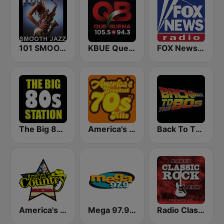
101 SMOOTH JAZZ
KBUE Que Buena 105.5 / 94.3 FM (US Only)
FOX News Radio
The Big 80s Station
America's Greatest 70s Hits
Back To The 80's Radio
America's Country
Mega 97.9 FM
Radio Classic Rock