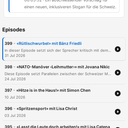
einen neuen, inklusiveren Slogan für die Schweiz.
Episodes
-
399
«Rütlischwurbel» mit Bänz Friedli
In dieser Episode setzt sich der Sprecher kritisch mit dem Schweizer Nationalverständnis und den Mythen der Identität auseinander. Anhand von Beispielen wie dem Besuch von Bundesrat Parmelin in den USA, der Verwendung von Slogans wie „Switzerland great since 1291“ und der Rolle von McDonald's als Sponsor des Eidgenössischen Schwing- und Älplerfestes wird hinterfragt, ob die Schweiz ein geografisches Land oder eine rein ideelle „Willensnation“ ist. Der Beitrag reflektiert über den Zusammenhalt in einer multikulturellen Gesellschaft und problematisiert die Nutzung historischer Erzählungen zur Legitimierung von Nationalismus.
31 Jul 2026
-
398
«NATO-Manöver ‹Leihmutter›» mit Jovana Nikic
Diese Episode setzt Parallelen zwischen der Schweizer Munitionspolitik und den gesellschaftlichen Debatten um Leihmutterschaft sowie die sinkende Geburtenrate in der Schweiz. Der Sprecher kritisiert eine vermeintliche Doppelmoral, bei der Verbote im Inland durch Umgehung über die Landesgrenzen hinweg faktisch akzeptiert werden, ähnlich wie bei der Weiterleitung von Munition über NATO-Partner. Zudem wird die finanzielle Belastung durch Kita-Kosten und steigende Krankenkassenprämien thematisiert, welche die Familienplanung in der Schweiz massiv erschweren. Die Analyse stellt die These auf, dass das Schweizer Staatssystem die Familiengründung zu einem Luxusgut degradiert hat und fordert politische Reformen zur Entlastung von Familien.
24 Jul 2026
-
397
«Hitze is in the Haus!» mit Simon Chen
10 Jul 2026
-
396
«Spritzensport» mit Lisa Christ
03 Jul 2026
-
395
«Lasst die Leute doch arbeiten!» mit Lisa Catena