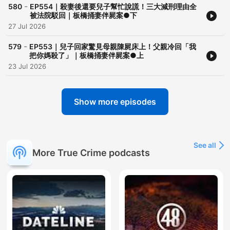
-
580
EP554｜殺妻後還要兒子幫忙說謊！三大減刑理由全
被法院駁回｜板橋捅妻伴屍案●下
27 Jul 2026
-
579
EP553｜兒子回家驚見母親陳屍床上！父親冷回「我
把你媽殺了」｜板橋捅妻伴屍案●上
23 Jul 2026
Show more episodes
See all
More True Crime podcasts