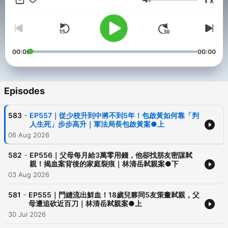
x
- Hosting provided by
SoundOn
Volume
00:00
00:00
Episodes
-
583
EP557｜從少校升到中將不到5年！包啟黃如何靠「判
人生死」步步高升｜軍法局長包啟黃案●上
06 Aug 2026
-
582
EP556｜父母每月給3萬零用錢，他卻找朋友密謀弒
親！揭血案背後的家庭裂痕｜林清岳弒親案●下
03 Aug 2026
-
581
EP555｜門縫流出鮮血！18歲兒夥同5友策畫弒親，父
母遭追砍近百刀｜林清岳弒親案●上
30 Jul 2026