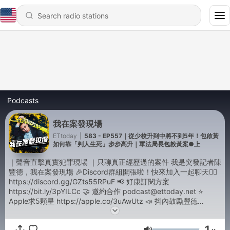
Podcasts
我在案發現場
ETtoday
|
583 - EP557｜從少校升到中將不到5年！包啟黃
如何靠「判人生死」步步高升｜軍法局長包啟黃案●上
｜聲音直擊真實犯罪現場 ｜只聊真正經歷過的案件 我是突發記者陳
豐德，我在案發現場 🎉Discord群組開張啦！快來加入一起聊天👉🏻
https://discord.gg/GZts55RPuF 📢 好康訂閱方案
https://bit.ly/3pYILCc 🤝 邀約合作 podcast@ettoday.net ⭐
Apple求5顆星 https://apple.co/3uAwUtz 📣 抖內鼓勵豐德
https://bit.ly/2SK5P9G 🙋‍♂️ 來ig找我 https://bit.ly/2GCrgE6 🙋‍♂️ FB
也有 https://bit.ly/3ePgNCj 📹 YT影音版 https://bit.ly/3pHj2Nn -
1