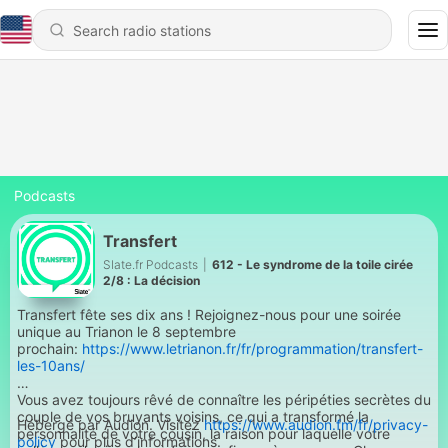
Podcasts
Transfert
Slate.fr Podcasts
|
612 - Le syndrome de la toile cirée
2/8 : La décision
Transfert fête ses dix ans ! Rejoignez-nous pour une soirée
unique au Trianon le 8 septembre
prochain:
https://www.letrianon.fr/fr/programmation/transfert-
les-10ans/
Vous avez toujours rêvé de connaître les péripéties secrètes du
couple de vos bruyants voisins, ce qui a transformé la
Hébergé par Audion. Visitez
https://www.audion.fm/fr/privacy-
personnalité de votre cousin, la raison pour laquelle votre
policy
pour plus d’informations.