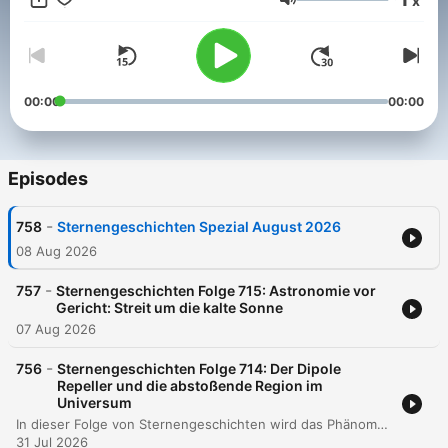
x
tun: Mit PayPal (https://www.paypal.me/florianfreistetter),
Volume
Patreon (https://www.patreon.com/sternengeschichten) oder
Steady (https://steadyhq.com/sternengeschichten)
00:00
00:00
Episodes
-
758
Sternengeschichten Spezial August 2026
08 Aug 2026
-
757
Sternengeschichten Folge 715: Astronomie vor
Gericht: Streit um die kalte Sonne
07 Aug 2026
-
756
Sternengeschichten Folge 714: Der Dipole
Repeller und die abstoßende Region im
Universum
In dieser Folge von Sternengeschichten wird das Phänomen des Dipol-Repellers untersucht. Anhand einer wissenschaftlichen Arbeit von Jehuda Hoffmann und seinem Team wird erläutert, dass die vermeintliche abstoßende Kraft im Universum kein Beweis für Antigravitation ist, sondern ein Resultat der großräumigen Bewegung von Galaxien in einem mitbewegten Koordinatensystem. Die Episode beleuchtet das Zusammenspiel zwischen massereichen Strukturen wie dem Shapley-Superhaufen und den leeren Regionen, den sogenannten Voids. Der Podcast erklärt die mathematische Methode, durch die die Expansion des Universums aus den Galaxienbewegungen herausgerechnet wird, um die zugrunde liegenden Gravitationsmuster sichtbar zu machen. Dabei wird verdeutlicht, wie die Entdeckung von unterdichten Regionen wie dem Dipol-Repeller dazu beiträgt, die Dynamik unseres kosmischen Nachbarschaftsraums und die Struktur des Superhaufens Laniakeia besser zu verstehen.
31 Jul 2026