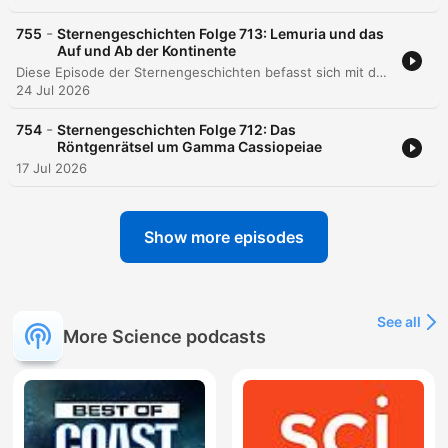
-
755
Sternengeschichten Folge 713: Lemuria und das
Auf und Ab der Kontinente
Diese Episode der Sternengeschichten befasst sich mit der wissenschaftshistorischen Bedeutung der Lemuria-Hypothese und dem Wandel unseres Verständnisses der Erddynamik. Der Podcast erläutert, wie die Beobachtung biologischer Verwandtschaften zwischen Arten auf weit entfernten Inseln im 19. Jahrhundert zur Theorie versunkener Landbrücken führte, bevor die Entdeckung der Plattentektonik das Konzept des Fixismus ablöste. Dabei wird auch beleuchtet, wie wissenschaftliche Spekulationen über einen versunkenen Kontinent von esoterischen Bewegungen wie der Theosophie aufgegriffen und in Richtung Science-Fiction und Fantasy transformiert wurden. Die Erzählung schließt mit einem Ausblick auf die Bedeutung tektonischer Prozesse für die Habitabilität von Planeten im Sonnensystem und darüber hinaus.
24 Jul 2026
-
754
Sternengeschichten Folge 712: Das
Röntgenrätsel um Gamma Cassiopeiae
17 Jul 2026
Show more episodes
See all
More Science podcasts