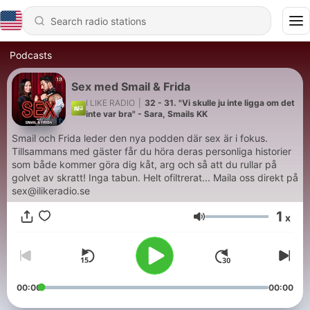
Podcasts
Sex med Smail & Frida
I LIKE RADIO
|
32 - 31. "Vi skulle ju inte ligga om det
inte var bra" - Sara, Smails KK
Smail och Frida leder den nya podden där sex är i fokus.
Tillsammans med gäster får du höra deras personliga historier
som både kommer göra dig kåt, arg och så att du rullar på
golvet av skratt! Inga tabun. Helt ofiltrerat... Maila oss direkt på
sex@ilikeradio.se
1
x
Volume
00:00
00:00